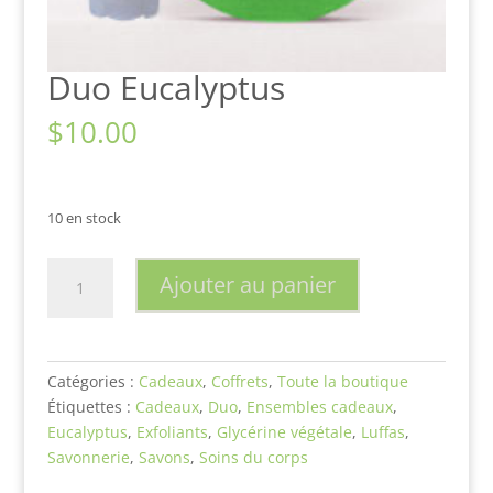
Duo Eucalyptus
$
10.00
10 en stock
quantité
Ajouter au panier
de
Duo
Eucalyptus
Catégories :
Cadeaux
,
Coffrets
,
Toute la boutique
Étiquettes :
Cadeaux
,
Duo
,
Ensembles cadeaux
,
Eucalyptus
,
Exfoliants
,
Glycérine végétale
,
Luffas
,
Savonnerie
,
Savons
,
Soins du corps