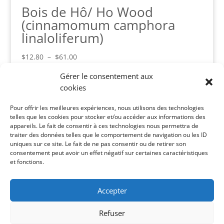
Bois de Hô/ Ho Wood
(cinnamomum camphora
linaloliferum)
Plage
$
12.80
–
$
61.00
de
Gérer le consentement aux
prix :
cookies
$12.80
Panier
à
Pour offrir les meilleures expériences, nous utilisons des technologies
Votre panier est vide.
$61.00
telles que les cookies pour stocker et/ou accéder aux informations des
appareils. Le fait de consentir à ces technologies nous permettra de
Catégories de produits
traiter des données telles que le comportement de navigation ou les ID
uniques sur ce site. Le fait de ne pas consentir ou de retirer son
Toute la boutique
×
consentement peut avoir un effet négatif sur certaines caractéristiques
et fonctions.
Recherche de produits
Accepter
Recherche
Recherche
pour :
Refuser