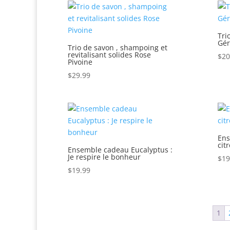
Tri
Gér
Trio de savon , shampoing et
revitalisant solides Rose
$
20
Pivoine
$
29.99
Ens
cit
Ensemble cadeau Eucalyptus :
Je respire le bonheur
$
19
$
19.99
1