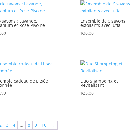
o savons : Lavande,
Ensemble de 6 savons
anium et Rose-Pivoine
exfoliants avec luffa
.00
$
30.00
emble cadeau de Litsée
Duo Shampoing et
ronnée
Revitalisant
.99
$
25.00
2
3
4
…
8
9
10
→