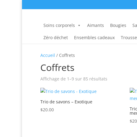
Soins corporels
Aimants
Bougies
Sa
Zéro déchet
Ensembles cadeaux
Trousse
Accueil
/ Coffrets
Coffrets
Trié
Affichage de 1–9 sur 85 résultats
par
popularité
Trio de savons – Exotique
Tri
$
20.00
men
$
20