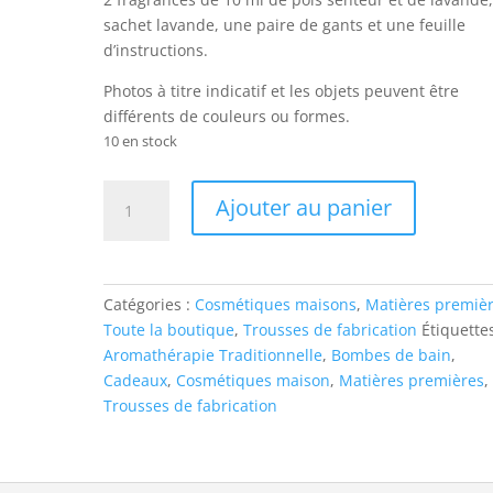
sachet lavande, une paire de gants et une feuille
d’instructions.
Photos à titre indicatif et les objets peuvent être
différents de couleurs ou formes.
10 en stock
quantité
Ajouter au panier
de
Trousse
de
fabrication
Catégories :
Cosmétiques maisons
,
Matières premiè
-
Toute la boutique
,
Trousses de fabrication
Étiquettes
Bombes
Aromathérapie Traditionnelle
,
Bombes de bain
,
de
Cadeaux
,
Cosmétiques maison
,
Matières premières
,
bain
Trousses de fabrication