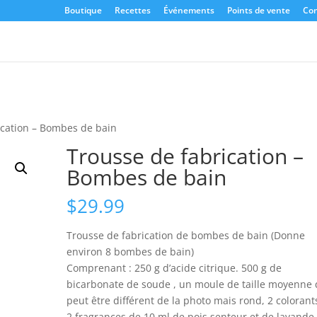
Boutique
Recettes
Événements
Points de vente
Con
ication – Bombes de bain
Trousse de fabrication –
Bombes de bain
$
29.99
Trousse de fabrication de bombes de bain (Donne
environ 8 bombes de bain)
Comprenant : 250 g d’acide citrique. 500 g de
bicarbonate de soude , un moule de taille moyenne 
peut être différent de la photo mais rond, 2 colorant
2 fragrances de 10 ml de pois senteur et de lavande