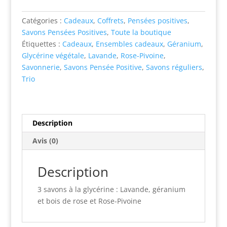
savons
:
Catégories :
Cadeaux
,
Coffrets
,
Pensées positives
,
Lavande,
Savons Pensées Positives
,
Toute la boutique
Géranium
Étiquettes :
Cadeaux
,
Ensembles cadeaux
,
Géranium
,
et
Glycérine végétale
,
Lavande
,
Rose-Pivoine
,
Rose-
Savonnerie
,
Savons Pensée Positive
,
Savons réguliers
,
Pivoine
Trio
Description
Avis (0)
Description
3 savons à la glycérine : Lavande, géranium
et bois de rose et Rose-Pivoine