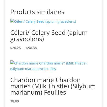
Produits similaires
Céleri/ Celery Seed (apium
graveolens)
Plage
$
20.25
–
$
98.38
de
prix :
$20.25
à
$98.38
Chardon marie Chardon
marie* (Milk Thistle) (Silybum
marianum) Feuilles
$
8.00