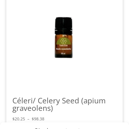
$61.00
Céleri/ Celery Seed (apium
graveolens)
Plage
$
20.25
–
$
98.38
de