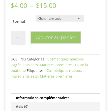
Plage
$
4.00
–
$
15.00
de
prix :
$4.00
Format
à
$15.00
quantité
Ajouter au panier
de
Sel
de
mer
UGS :
ND
Catégories :
Cosmétiques maisons
,
Ingrédients secs
,
Matières premières
,
Toute la
boutique
Étiquettes :
Cosmétiques maison
,
Ingrédients secs
,
Matières premières
Informations complémentaires
Avis (0)