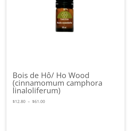
Bois de Hô/ Ho Wood
(cinnamomum camphora
linaloliferum)
Plage
$
12.80
–
$
61.00
de
prix :
$12.80
à