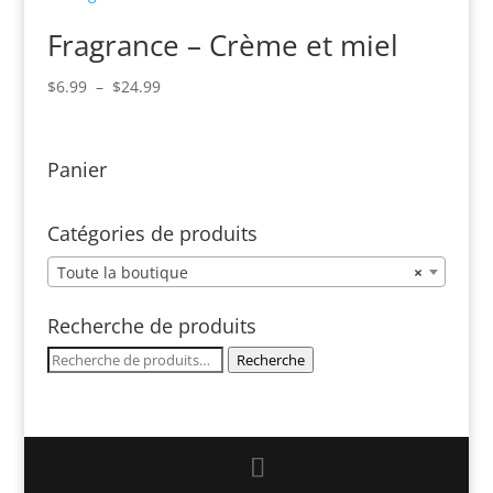
à
Fragrance – Crème et miel
$35.40
Plage
$
6.99
–
$
24.99
de
prix :
$6.99
Panier
à
$24.99
Catégories de produits
Toute la boutique
×
Recherche de produits
Recherche
Recherche
pour :