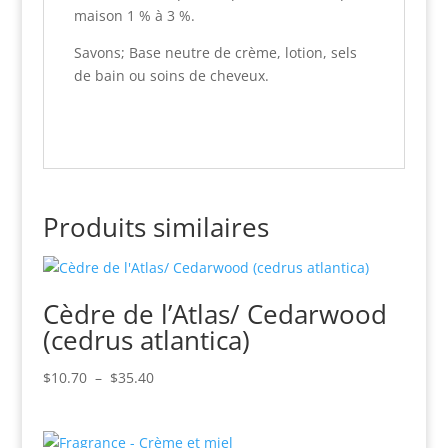
maison 1 % à 3 %.
Savons; Base neutre de crème, lotion, sels
de bain ou soins de cheveux.
Produits similaires
Cèdre de l’Atlas/ Cedarwood
(cedrus atlantica)
Plage
$
10.70
–
$
35.40
de
prix :
$10.70