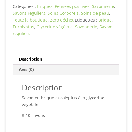
brique
Catégories :
Briques
,
Pensées positives
,
Savonnerie
,
-
Savons réguliers
,
Soins Corporels
,
Soins de peau
,
Eucalyptus
Toute la boutique
,
Zéro déchet
Étiquettes :
Brique
,
Eucalyptus
,
Glycérine végétale
,
Savonnerie
,
Savons
réguliers
Description
Avis (0)
Description
Savon en brique eucalyptus à la glycérine
végétale
8-10 savons