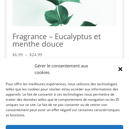
Fragrance – Eucalyptus et
menthe douce
Plage
$
6.99
–
$
24.99
de
Gérer le consentement aux
prix :
cookies
$6.99
Panier
à
Pour offrir les meilleures expériences, nous utilisons des technologies
Votre panier est vide.
$24.99
telles que les cookies pour stocker et/ou accéder aux informations des
appareils. Le fait de consentir à ces technologies nous permettra de
Catégories de produits
traiter des données telles que le comportement de navigation ou les ID
uniques sur ce site. Le fait de ne pas consentir ou de retirer son
Savons réguliers
×
consentement peut avoir un effet négatif sur certaines caractéristiques
et fonctions.
Recherche de produits