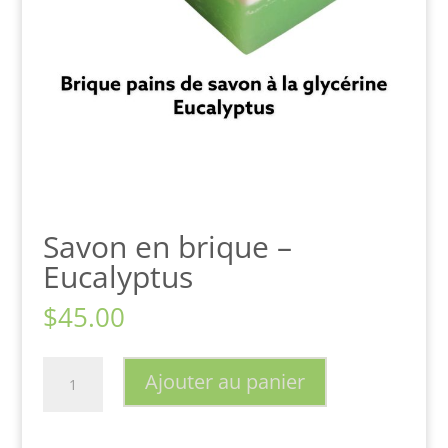
Savon en brique –
Eucalyptus
$
45.00
quantité
Ajouter au panier
de
Savon
en