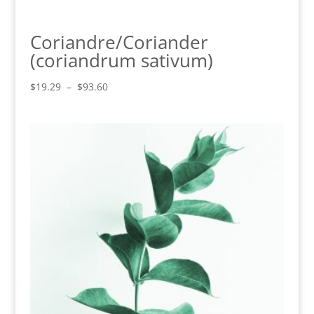
Coriandre/Coriander
(coriandrum sativum)
Plage
$
19.29
–
$
93.60
de
prix :
$19.29
à
$93.60