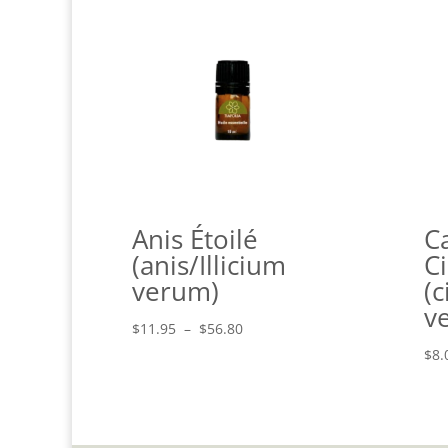
Anis Étoilé
Ca
(anis/Illicium
C
verum)
(
ve
Plage
$
11.95
–
$
56.80
de
$
8.
prix :
$11.95
à
$56.80