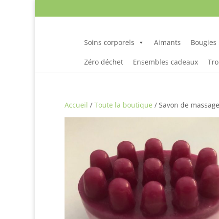
Soins corporels
Aimants
Bougies
Zéro déchet
Ensembles cadeaux
Tro
Accueil
/
Toute la boutique
/ Savon de massage 