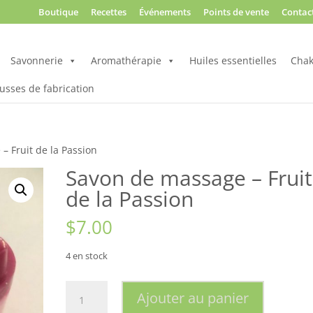
Boutique
Recettes
Événements
Points de vente
Contac
Savonnerie
Aromathérapie
Huiles essentielles
Chak
usses de fabrication
– Fruit de la Passion
Savon de massage – Fruit
de la Passion
$
7.00
4 en stock
quantité
Ajouter au panier
de