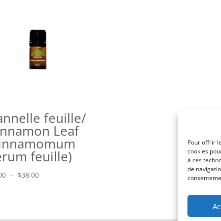
nnelle feuille/
innamon Leaf
cinnamomum
Pour offrir 
cookies pour
rum feuille)
à ces techn
de navigatio
Plage
00
–
$
38.00
consentement
de
prix :
Ac
$8.00
à