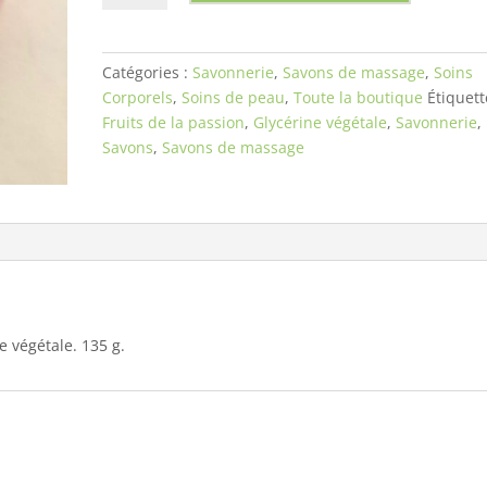
Savon
de
massage
Catégories :
Savonnerie
,
Savons de massage
,
Soins
-
Corporels
,
Soins de peau
,
Toute la boutique
Étiquett
Fruit
Fruits de la passion
,
Glycérine végétale
,
Savonnerie
,
de
Savons
,
Savons de massage
la
Passion
 végétale. 135 g.