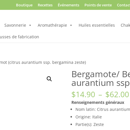
Boutique
Recettes
Événements
Points de vente
Contac
Savonnerie
Aromathérapie
Huiles essentielles
Chak
usses de fabrication
ot (citrus aurantium ssp. bergamina zeste)
Bergamote/ Be
aurantium ssp
$
14.90
–
$
62.00
Renseignements généraux
Nom latin: Citrus aurantiu
Origine: Italie
Partie(s): Zeste