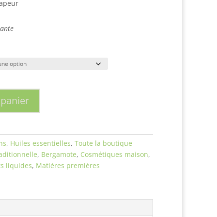
vapeur
sante
 panier
ns
,
Huiles essentielles
,
Toute la boutique
ditionnelle
,
Bergamote
,
Cosmétiques maison
,
s liquides
,
Matières premières