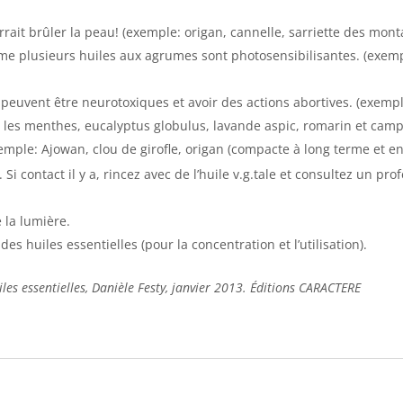
rait brûler la peau! (exemple: origan, cannelle, sarriette des monta
me plusieurs huiles aux agrumes sont photosensibilisantes. (exem
 peuvent être neurotoxiques et avoir des actions abortives. (exemple
es les menthes, eucalyptus globulus, lavande aspic, romarin et cam
emple: Ajowan, clou de girofle, origan (compacte à long terme et e
Si contact il y a, rincez avec de l’huile v.g.tale et consultez un p
 la lumière.
es huiles essentielles (pour la concentration et l’utilisation).
es essentielles, Danièle Festy, janvier 2013. Éditions CARACTERE