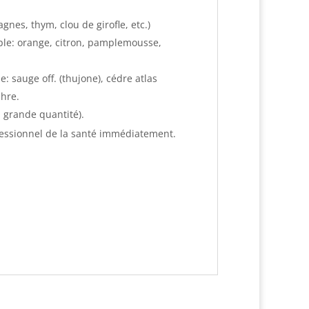
gnes, thym, clou de girofle, etc.)
ple: orange, citron, pamplemousse,
: sauge off. (thujone), cédre atlas
phre.
n grande quantité).
rofessionnel de la santé immédiatement.