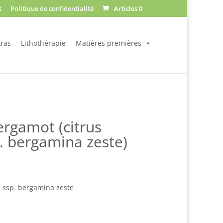
t
Politique de confidentialité
Articles 0
ras
Lithothérapie
Matières premières
rgamot (citrus
. bergamina zeste)
Plage
de
prix :
m ssp. bergamina zeste
$14.90
à
$62.00