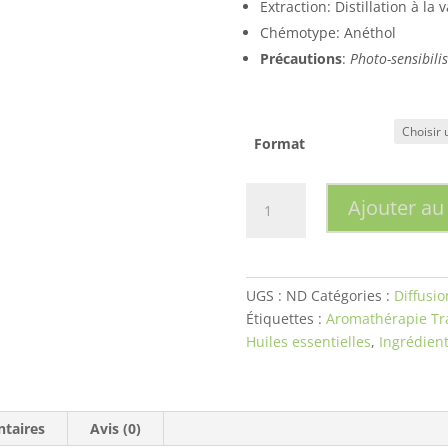
Extraction: Distillation à la 
Chémotype: Anéthol
Précautions
:
Photo-sensibili
Format
quantité
Ajouter au
de
Bergamote/
Bergamot
(citrus
UGS :
ND
Catégories :
Diffusio
aurantium
Étiquettes :
Aromathérapie Tra
ssp.
Huiles essentielles
,
Ingrédient
bergamina
zeste)
taires
Avis (0)