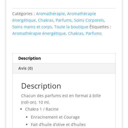
à
bille
Catégories :
Aromathérapie
,
Aromathérapie
-
énergétique
,
Chakras
,
Parfums
,
Soins Corporels
,
Chakra
Soins mains et corps
,
Toute la boutique
Étiquettes :
1
Aromathérapie énergétique
,
Chakras
,
Parfums
-
Racine
Description
Avis (0)
Description
Chacun des parfums est en format à bille
(roll-on). 10 ml.
Chakra 1 / Racine
Enracinement et Courage
Fait d’huile d’olive et d’huiles