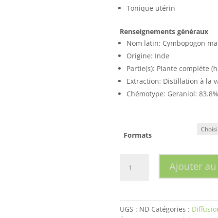
Tonique utérin
Renseignements généraux
Nom latin: Cymbopogon mar
Origine: Inde
Partie(s): Plante complète (
Extraction: Distillation à la 
Chémotype: Geraniol: 83.8
Formats
quantité
Ajouter au
de
Palmarosa
(cymbopogon
martinii)
UGS :
ND
Catégories :
Diffusio