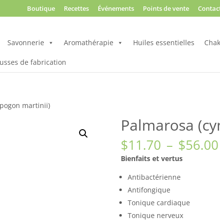
Boutique
Recettes
Événements
Points de vente
Contac
Savonnerie
Aromathérapie
Huiles essentielles
Chak
usses de fabrication
pogon martinii)
Palmarosa (cy
$
11.70
–
$
56.00
Bienfaits et vertus
Antibactérienne
Antifongique
Tonique cardiaque
Tonique nerveux