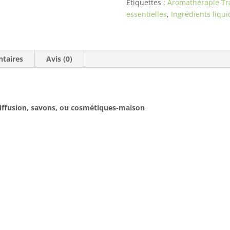
Étiquettes :
Aromathérapie Tra
essentielles
,
Ingrédients liqui
taires
Avis (0)
diffusion, savons, ou cosmétiques-maison