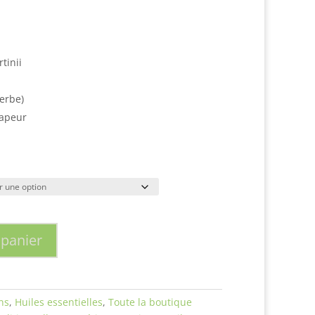
tinii
herbe)
vapeur
%
 panier
ns
,
Huiles essentielles
,
Toute la boutique