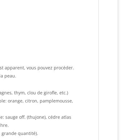
’est apparent, vous pouvez procéder.
 la peau.
gnes, thym, clou de girofle, etc.)
ple: orange, citron, pamplemousse,
: sauge off. (thujone), cédre atlas
phre.
n grande quantité).