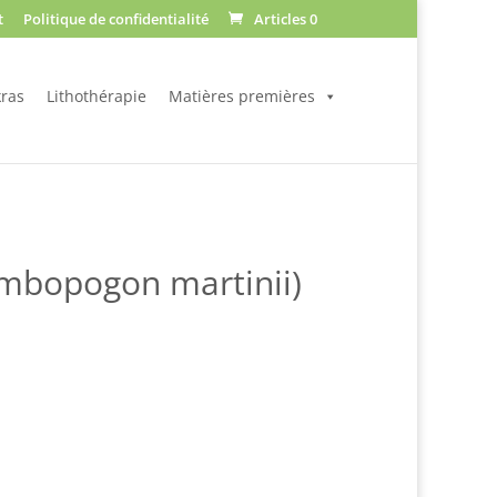
t
Politique de confidentialité
Articles 0
ras
Lithothérapie
Matières premières
mbopogon martinii)
Plage
de
prix :
$11.70
à
$56.00