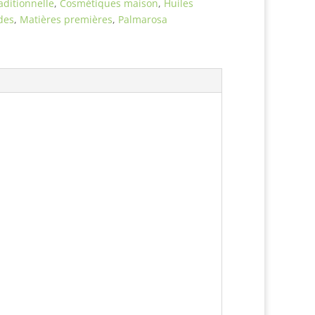
ditionnelle
,
Cosmétiques maison
,
Huiles
des
,
Matières premières
,
Palmarosa