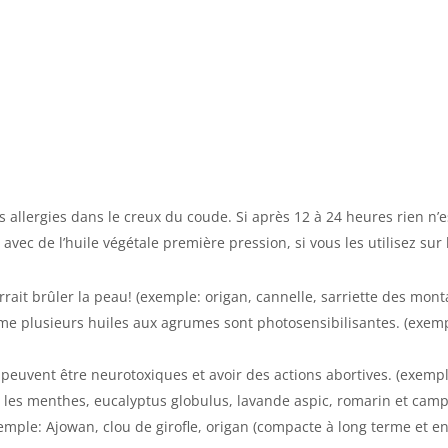
es allergies dans le creux du coude. Si après 12 à 24 heures rien n
 avec de l’huile végétale première pression, si vous les utilisez sur
rait brûler la peau! (exemple: origan, cannelle, sarriette des monta
me plusieurs huiles aux agrumes sont photosensibilisantes. (exem
 peuvent être neurotoxiques et avoir des actions abortives. (exemple
es les menthes, eucalyptus globulus, lavande aspic, romarin et cam
emple: Ajowan, clou de girofle, origan (compacte à long terme et e