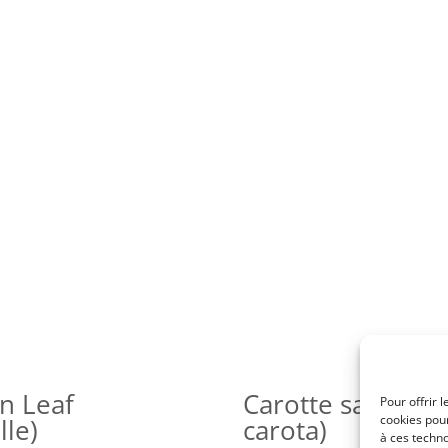
n Leaf
Carotte sauvage
Pour offrir 
cookies pour
le)
carota)
à ces techn