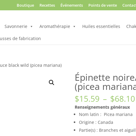
Boutique
Recettes
Événements
Points de vente
Contac
Savonnerie
Aromathérapie
Huiles essentielles
Chak
usses de fabrication
uce black wild (picea mariana)
Épinette noire
(picea marian
$
15.59
–
$
68.10
Renseignements généraux
Nom latin : Picea mariana
Origine : Canada
Partie(s) : Branches et aiguil