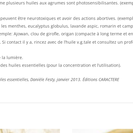
me plusieurs huiles aux agrumes sont photosensibilisantes. (exem
 peuvent être neurotoxiques et avoir des actions abortives. (exemple
es les menthes, eucalyptus globulus, lavande aspic, romarin et cam
emple: Ajowan, clou de girofle, origan (compacte à long terme et e
Si contact il y a, rincez avec de l’huile v.g.tale et consultez un p
 la lumière.
es huiles essentielles (pour la concentration et l’utilisation).
es essentielles, Danièle Festy, janvier 2013. Éditions CARACTERE