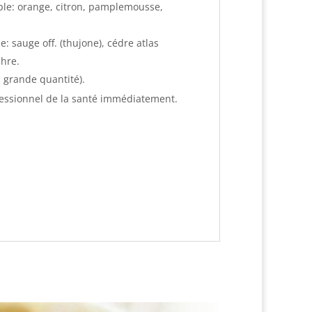
ple: orange, citron, pamplemousse,
: sauge off. (thujone), cédre atlas
phre.
n grande quantité).
rofessionnel de la santé immédiatement.