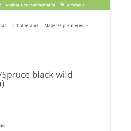
t
Politique de confidentialité
Articles 0
ras
Lithothérapie
Matières premières
/Spruce black wild
a)
Plage
de
prix :
$15.59
à
les
$68.10