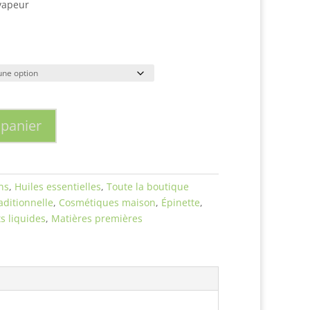
 vapeur
 panier
ns
,
Huiles essentielles
,
Toute la boutique
ditionnelle
,
Cosmétiques maison
,
Épinette
,
s liquides
,
Matières premières