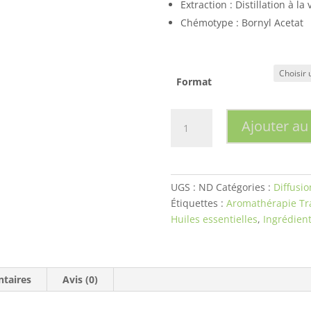
Extraction : Distillation à la
Chémotype : Bornyl Acetat
Format
quantité
Ajouter au
de
Épinette
noire/Spruce
black
UGS :
ND
Catégories :
Diffusio
wild
Étiquettes :
Aromathérapie Tra
(picea
Huiles essentielles
,
Ingrédient
mariana)
taires
Avis (0)