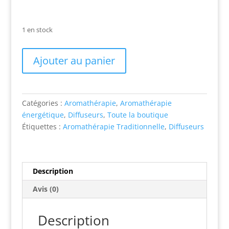
1 en stock
quantité
Ajouter au panier
de
Diffuseur
-
Bouddha
Catégories :
Aromathérapie
,
Aromathérapie
énergétique
,
Diffuseurs
,
Toute la boutique
Étiquettes :
Aromathérapie Traditionnelle
,
Diffuseurs
Description
Avis (0)
Description