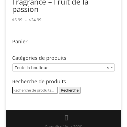
Fragrance – Fruit de la
$62.00
passion
Plage
$
6.99
–
$
24.99
de
prix :
$6.99
Panier
à
$24.99
Catégories de produits
Toute la boutique
×
Recherche de produits
Recherche
Recherche
pour :
Complice Web 2020