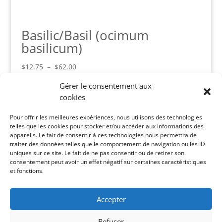
Basilic/Basil (ocimum
basilicum)
Plage
$
12.75
–
$
62.00
de
Gérer le consentement aux
prix :
cookies
$12.75
Panier
à
Pour offrir les meilleures expériences, nous utilisons des technologies
Votre panier est vide.
$62.00
telles que les cookies pour stocker et/ou accéder aux informations des
appareils. Le fait de consentir à ces technologies nous permettra de
Catégories de produits
traiter des données telles que le comportement de navigation ou les ID
uniques sur ce site. Le fait de ne pas consentir ou de retirer son
Toute la boutique
×
consentement peut avoir un effet négatif sur certaines caractéristiques
et fonctions.
Recherche de produits
Accepter
Recherche
Recherche
pour :
Refuser