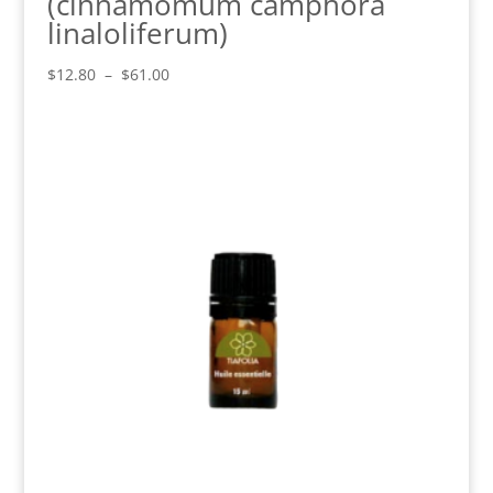
(cinnamomum camphora
linaloliferum)
Plage
$
12.80
–
$
61.00
de
prix :
$12.80
à
$61.00