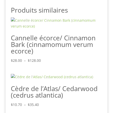
Produits similaires
Cannelle écorce/ Cinnamon
Bark (cinnamomum verum
ecorce)
Plage
$
28.00
–
$
128.00
de
prix :
$28.00
à
Cèdre de l’Atlas/ Cedarwood
$128.00
(cedrus atlantica)
Plage
$
10.70
–
$
35.40
de