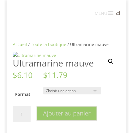
MENU
Accueil
/
Toute la boutique
/ Ultramarine mauve
Ultramarine mauve
Plage
$
6.10
–
$
11.79
de
prix :
$6.10
Format
à
$11.79
quantité
Ajouter au panier
de
Ultramarine
mauve