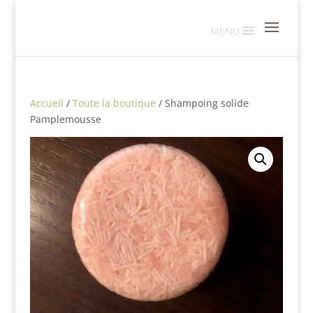
MENU
Accueil
/
Toute la boutique
/ Shampoing solide
Pamplemousse