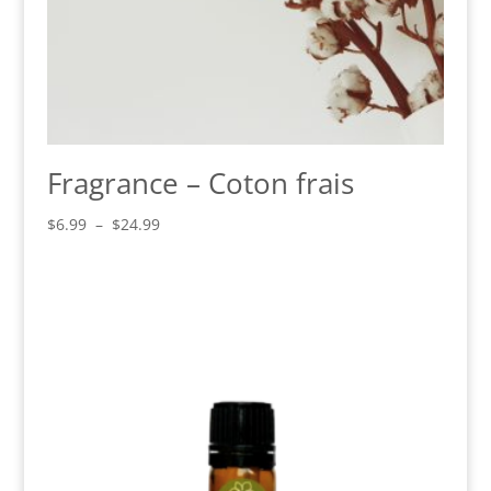
Fragrance – Coton frais
Plage
$
6.99
–
$
24.99
de
prix :
$6.99
à
$24.99