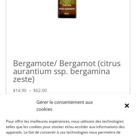
Bergamote/ Bergamot (citrus
aurantium ssp. bergamina
zeste)
Plage
$
14.90
–
$
62.00
de
Gérer le consentement aux
prix :
cookies
$14.90
Panier
à
Pour offrir les meilleures expériences, nous utilisons des technologies
Votre panier est vide.
$62.00
telles que les cookies pour stocker et/ou accéder aux informations des
appareils. Le fait de consentir à ces technologies nous permettra de