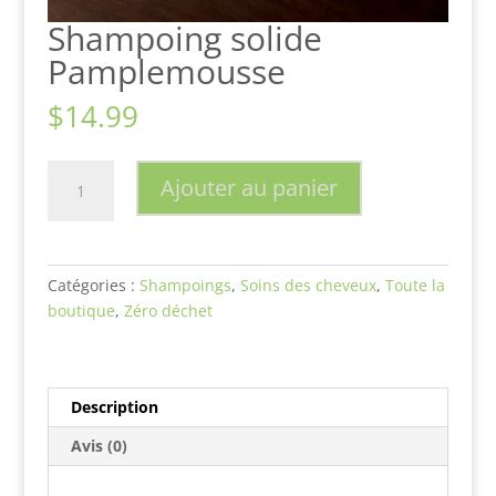
Shampoing solide
Pamplemousse
$
14.99
quantité
Ajouter au panier
de
Shampoing
solide
Pamplemousse
Catégories :
Shampoings
,
Soins des cheveux
,
Toute la
boutique
,
Zéro déchet
Description
Avis (0)