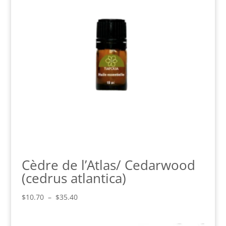
Cèdre de l’Atlas/ Cedarwood
(cedrus atlantica)
Plage
$
10.70
–
$
35.40
de
prix :