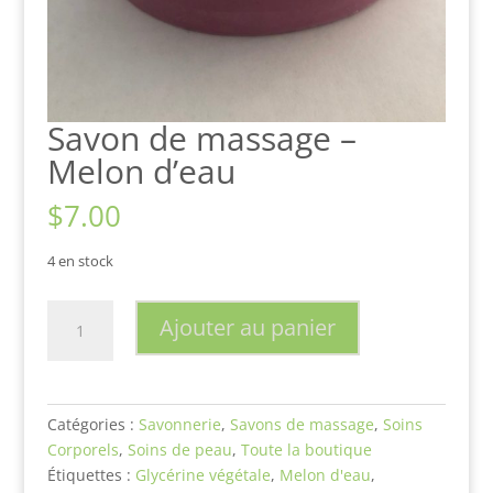
Savon de massage –
Melon d’eau
$
7.00
4 en stock
quantité
Ajouter au panier
de
Savon
de
massage
Catégories :
Savonnerie
,
Savons de massage
,
Soins
-
Corporels
,
Soins de peau
,
Toute la boutique
Melon
Étiquettes :
Glycérine végétale
,
Melon d'eau
,
d'eau