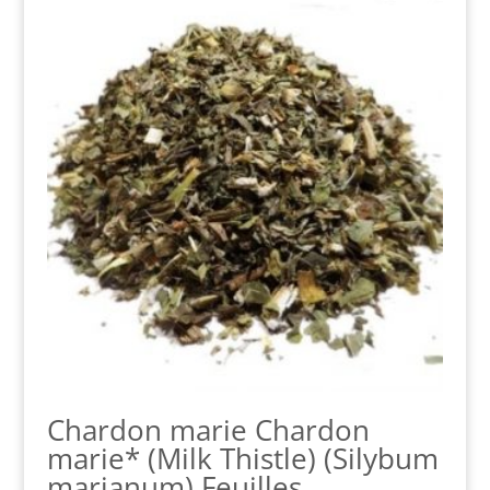
$10.70
à
$35.40
Chardon marie Chardon
marie* (Milk Thistle) (Silybum
marianum) Feuilles