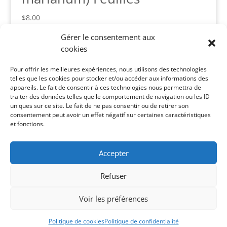
$
8.00
Gérer le consentement aux
cookies
Panier
Pour offrir les meilleures expériences, nous utilisons des technologies
Votre panier est vide.
telles que les cookies pour stocker et/ou accéder aux informations des
appareils. Le fait de consentir à ces technologies nous permettra de
Catégories de produits
traiter des données telles que le comportement de navigation ou les ID
uniques sur ce site. Le fait de ne pas consentir ou de retirer son
Soins Corporels
×
consentement peut avoir un effet négatif sur certaines caractéristiques
et fonctions.
Recherche de produits
Accepter
Recherche
Recherche
pour :
Refuser
Voir les préférences
Complice Web 2020
Politique de cookies
Politique de confidentialité