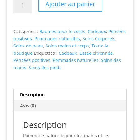
Ajouter au panier
de
Pommade
naturelle
-
Catégories :
Baumes pour le corps
,
Cadeaux
,
Pensées
Je
positives
,
Pommades naturelles
,
Soins Corporels
,
gère
Soins de peau
,
Soins mains et corps
,
Toute la
mes
boutique
Étiquettes :
Cadeaux
,
Litsée citronnée
,
émotions
Pensées positives
,
Pommades naturelles
,
Soins des
-
mains
,
Soins des pieds
Litsée
citronnée
Description
Avis (0)
Description
Pommade naturelle pour les mains et les