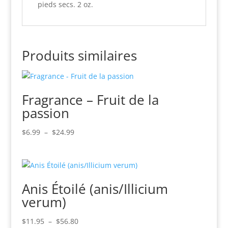
pieds secs. 2 oz.
Produits similaires
Fragrance – Fruit de la
passion
Plage
$
6.99
–
$
24.99
de
prix :
$6.99
à
Anis Étoilé (anis/Illicium
$24.99
verum)
Plage
$
11.95
–
$
56.80