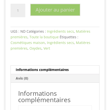
à
$12.70
quantité
Ajouter au panier
de
Oxyde
vert
UGS :
ND
Catégories :
Ingrédients secs
,
Matières
premières
,
Toute la boutique
Étiquettes :
Cosmétiques maison
,
Ingrédients secs
,
Matières
premières
,
Oxydes
,
Vert
Informations complémentaires
Avis (0)
Informations
complémentaires