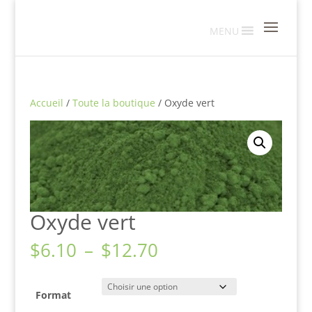
MENU
Accueil
/
Toute la boutique
/ Oxyde vert
Oxyde vert
Plage
$
6.10
–
$
12.70
de
prix :
$6.10
Format