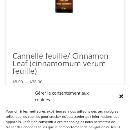
Cannelle feuille/ Cinnamon
Leaf (cinnamomum verum
feuille)
Plage
$
8.00
–
$
38.00
de
Gérer le consentement aux
prix :
cookies
$8.00
Panier
à
Pour offrir les meilleures expériences, nous utilisons des technologies
Votre panier est vide.
$38.00
telles que les cookies pour stocker et/ou accéder aux informations des
appareils. Le fait de consentir à ces technologies nous permettra de
Catégories de produits
traiter des données telles que le comportement de navigation ou les ID