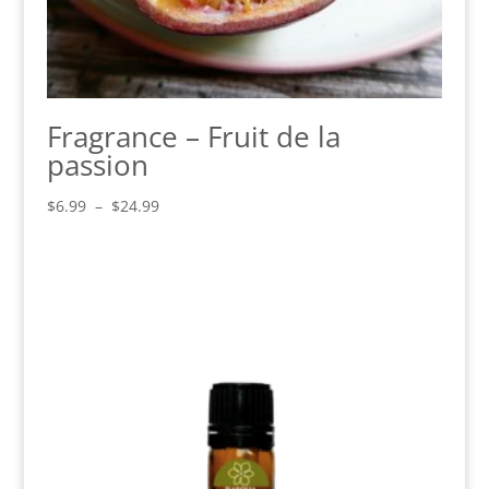
Fragrance – Fruit de la
passion
Plage
$
6.99
–
$
24.99
de
prix :
$6.99
à
$24.99