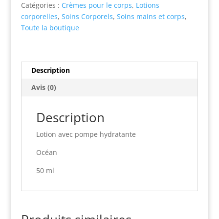
le
Catégories :
Crèmes pour le corps
,
Lotions
corps
corporelles
,
Soins Corporels
,
Soins mains et corps
,
Océan
Toute la boutique
50
ml
Description
Avis (0)
Description
Lotion avec pompe hydratante
Océan
50 ml