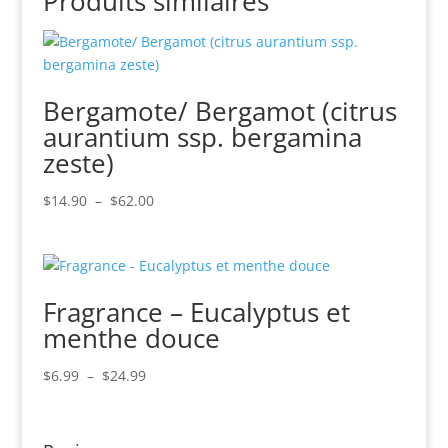
Produits similaires
Bergamote/ Bergamot (citrus
aurantium ssp. bergamina
zeste)
Plage
$
14.90
–
$
62.00
de
prix :
$14.90
à
Fragrance – Eucalyptus et
$62.00
menthe douce
Plage
$
6.99
–
$
24.99
de
prix :
$6.99