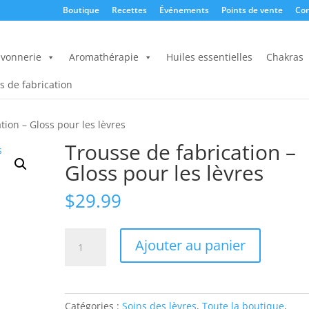
Boutique
Recettes
Événements
Points de vente
Con
vonnerie
Aromathérapie
Huiles essentielles
Chakras
s de fabrication
tion – Gloss pour les lèvres
Trousse de fabrication –
Gloss pour les lèvres
$
29.99
quantité
Ajouter au panier
de
Trousse
de
fabrication
Catégories :
Soins des lèvres
,
Toute la boutique
,