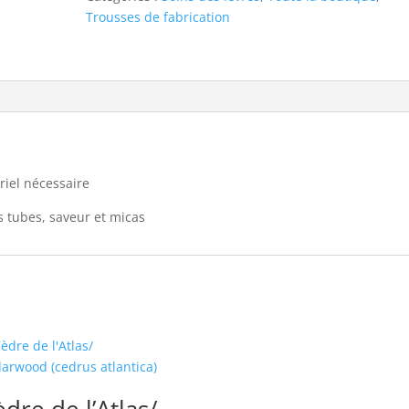
-
Trousses de fabrication
Gloss
pour
les
lèvres
ériel nécessaire
s tubes, saveur et micas