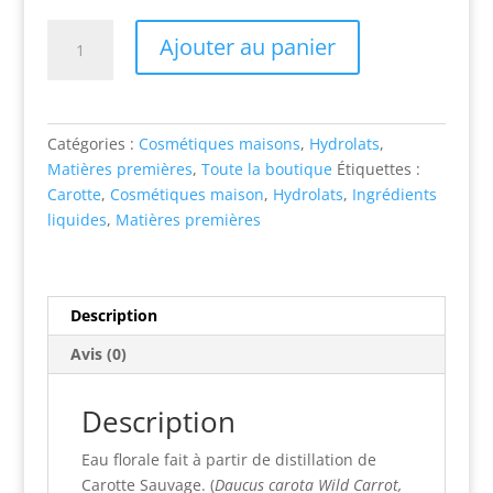
quantité
Ajouter au panier
de
Hydrolat
Carotte
sauvage
Catégories :
Cosmétiques maisons
,
Hydrolats
,
(daucus
Matières premières
,
Toute la boutique
Étiquettes :
carota
Carotte
,
Cosmétiques maison
,
Hydrolats
,
Ingrédients
wild
liquides
,
Matières premières
carrot,
queen
anne’s
lace,
Description
bird’s
Avis (0)
nest
ombellifères)
Description
Eau florale fait à partir de distillation de
Carotte Sauvage. (
Daucus carota Wild Carrot,