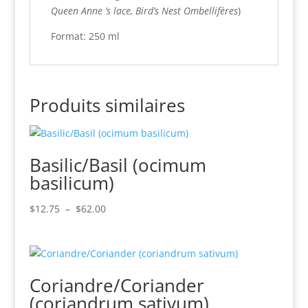
Queen Anne ’s lace, Bird’s Nest Ombellifères
)
Format: 250 ml
Produits similaires
Basilic/Basil (ocimum
basilicum)
Plage
$
12.75
–
$
62.00
de
prix :
$12.75
à
Coriandre/Coriander
$62.00
(coriandrum sativum)