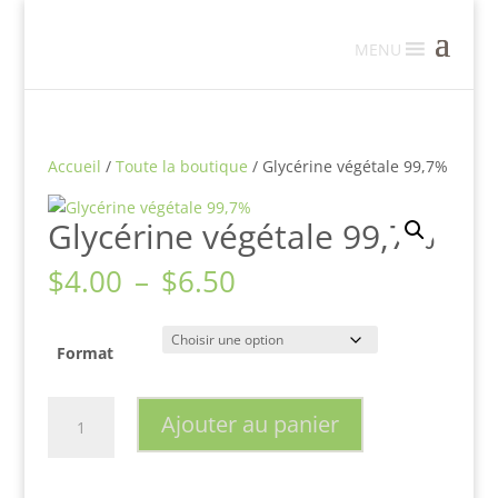
MENU
Accueil
/
Toute la boutique
/ Glycérine végétale 99,7%
Glycérine végétale 99,7%
Plage
$
4.00
–
$
6.50
de
prix :
$4.00
Format
à
$6.50
quantité
Ajouter au panier
de
Glycérine
végétale