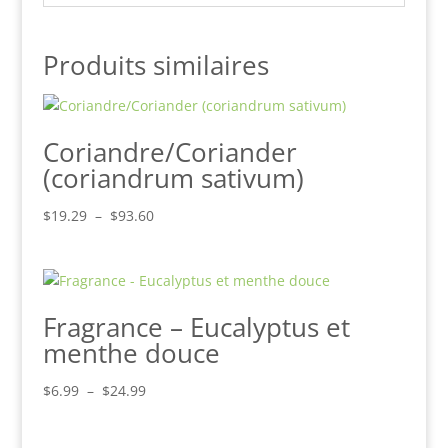
Produits similaires
Coriandre/Coriander
(coriandrum sativum)
Plage
$
19.29
–
$
93.60
de
prix :
$19.29
à
Fragrance – Eucalyptus et
$93.60
menthe douce
Plage
$
6.99
–
$
24.99
de
prix :