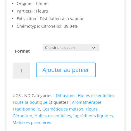
$18.90
Origine : Chine
à
Partie(s) : Fleurs
$97.10
Extraction : Distillation à la vapeur
Chémotype: Citronellol: 39.04%
Format
quantité
Ajouter au panier
de
Géranium
bourbon
rosat/
UGS :
ND
Catégories :
Diffusions
,
Huiles essentielles
,
Geranium
Toute la boutique
Étiquettes :
Aromathérapie
(pelargonium
Traditionnelle
,
Cosmétiques maison
,
Fleurs
,
x
Géranium
,
Huiles essentielles
,
Ingrédients liquides
,
asperum
Matières premières
var.