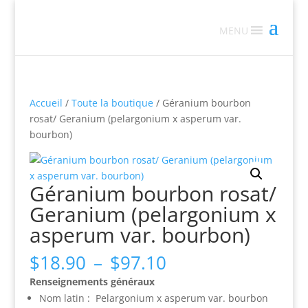
MENU
Accueil
/
Toute la boutique
/ Géranium bourbon
rosat/ Geranium (pelargonium x asperum var.
bourbon)
Géranium bourbon rosat/
Geranium (pelargonium x
asperum var. bourbon)
Plage
$
18.90
–
$
97.10
de
Renseignements généraux
prix :
Nom latin : Pelargonium x asperum var. bourbon