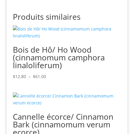
Produits similaires
Bois de Hô/ Ho Wood
(cinnamomum camphora
linaloliferum)
Plage
$
12.80
–
$
61.00
de
prix :
$12.80
à
$61.00
Cannelle écorce/ Cinnamon
Bark (cinnamomum verum
ecorce)