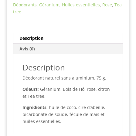
Cœur
Déodorants
,
Géranium
,
Huiles essentielles
,
Rose
,
Tea
tree
Description
Avis (0)
Description
Déodorant naturel sans aluminium. 75 g.
Odeurs
: Géranium, Bois de Hô, rose, citron
et Tea tree.
Ingrédients
: huile de coco, cire d’abeille,
bicarbonate de soude, fécule de maïs et
huiles essentielles.