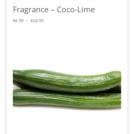
Fragrance – Coco-Lime
Plage
$
6.99
–
$
24.99
de
prix :
$6.99
à
$24.99