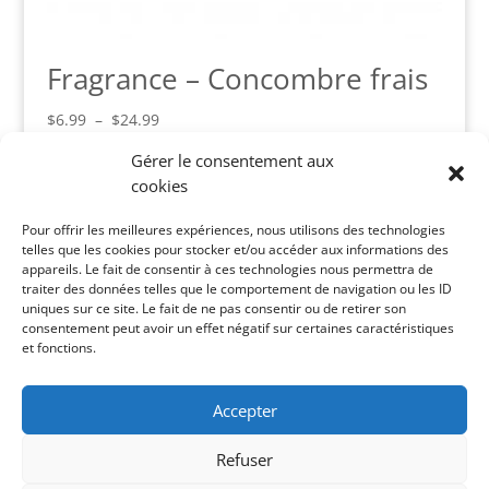
Fragrance – Concombre frais
Plage
$
6.99
–
$
24.99
de
Gérer le consentement aux
prix :
cookies
$6.99
Panier
à
Pour offrir les meilleures expériences, nous utilisons des technologies
Votre panier est vide.
$24.99
telles que les cookies pour stocker et/ou accéder aux informations des
appareils. Le fait de consentir à ces technologies nous permettra de
Catégories de produits
traiter des données telles que le comportement de navigation ou les ID
uniques sur ce site. Le fait de ne pas consentir ou de retirer son
Soins Corporels
×
consentement peut avoir un effet négatif sur certaines caractéristiques
et fonctions.
Recherche de produits
Accepter
Recherche
Recherche
pour :
Refuser