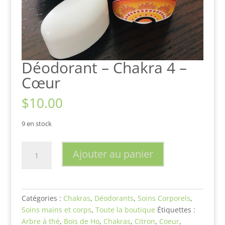
Déodorant – Chakra 4 –
Cœur
$
10.00
9 en stock
quantité
Ajouter au panier
de
Déodorant
-
Chakra
Catégories :
Chakras
,
Déodorants
,
Soins Corporels
,
4
Soins mains et corps
,
Toute la boutique
Étiquettes :
-
Arbre à thé
,
Bois de Ho
,
Chakras
,
Citron
,
Coeur
,