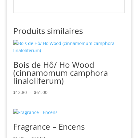
Produits similaires
Bois de Hô/ Ho Wood
(cinnamomum camphora
linaloliferum)
Plage
$
12.80
–
$
61.00
de
prix :
$12.80
à
Fragrance – Encens
$61.00
Plage