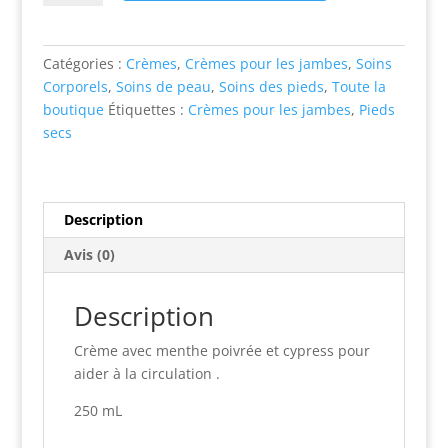
Crème
jambes
légères
Catégories :
Crèmes
,
Crèmes pour les jambes
,
Soins
(menthe
Corporels
,
Soins de peau
,
Soins des pieds
,
Toute la
poivrée
boutique
Étiquettes :
Crèmes pour les jambes
,
Pieds
et
secs
cyprès)
250
ML
Description
Avis (0)
Description
Crème avec menthe poivrée et cypress pour
aider à la circulation .
250 mL