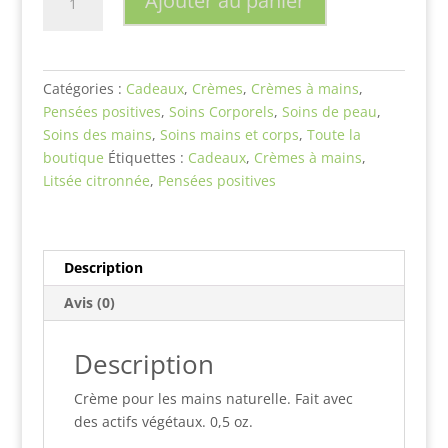
Ajouter au panier
de
Crème
à
mains
Catégories :
Cadeaux
,
Crèmes
,
Crèmes à mains
,
-
Pensées positives
,
Soins Corporels
,
Soins de peau
,
Je
Soins des mains
,
Soins mains et corps
,
Toute la
gère
boutique
Étiquettes :
Cadeaux
,
Crèmes à mains
,
mes
Litsée citronnée
,
Pensées positives
émotions
-
Litsée
citronnée
Description
Avis (0)
Description
Crème pour les mains naturelle. Fait avec
des actifs végétaux. 0,5 oz.