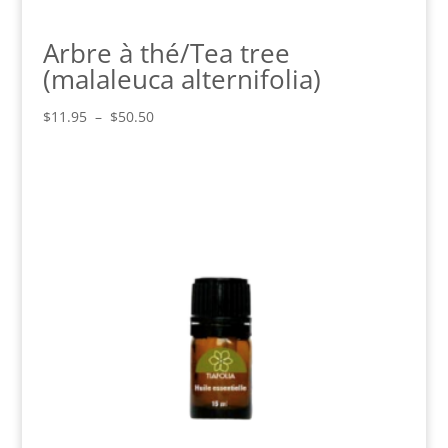
Arbre à thé/Tea tree
(malaleuca alternifolia)
Plage
$
11.95
–
$
50.50
de
prix :
$11.95
à
$50.50