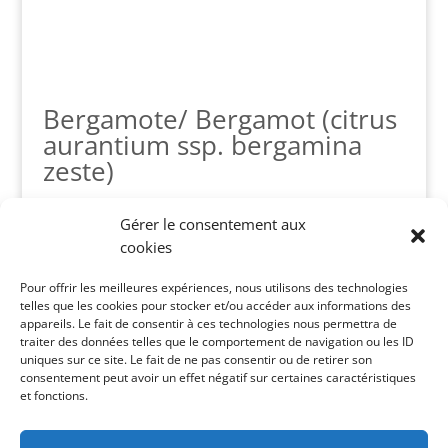
Bergamote/ Bergamot (citrus
aurantium ssp. bergamina
zeste)
Plage
$
14.90
–
$
62.00
Gérer le consentement aux
de
cookies
prix :
$14.90
Panier
Pour offrir les meilleures expériences, nous utilisons des technologies
à
telles que les cookies pour stocker et/ou accéder aux informations des
$62.00
appareils. Le fait de consentir à ces technologies nous permettra de
Catégories de produits
traiter des données telles que le comportement de navigation ou les ID
uniques sur ce site. Le fait de ne pas consentir ou de retirer son
Crèmes
×
consentement peut avoir un effet négatif sur certaines caractéristiques
et fonctions.
Recherche de produits