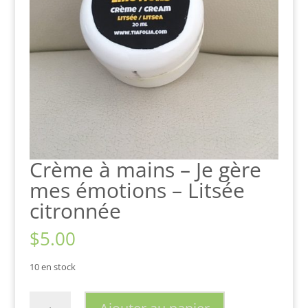
Crème à mains – Je gère
mes émotions – Litsée
citronnée
$
5.00
10 en stock
quantité