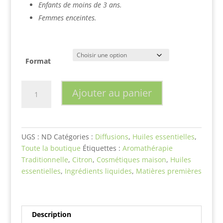
Enfants de moins de 3 ans.
Femmes enceintes.
Format
quantité
Ajouter au panier
de
Citron/
Lemon
(citrus
UGS :
ND
Catégories :
Diffusions
,
Huiles essentielles
,
limonum)
Toute la boutique
Étiquettes :
Aromathérapie
Traditionnelle
,
Citron
,
Cosmétiques maison
,
Huiles
essentielles
,
Ingrédients liquides
,
Matières premières
Description