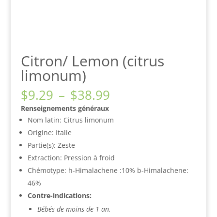
Citron/ Lemon (citrus
limonum)
Plage
$
9.29
–
$
38.99
de
Renseignements généraux
prix :
Nom latin: Citrus limonum
$9.29
Origine: Italie
à
Partie(s): Zeste
$38.99
Extraction: Pression à froid
Chémotype: h-Himalachene :10% b-Himalachene:
46%
Contre-indications:
Bébés de moins de 1 an.