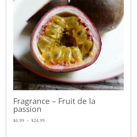
Fragrance – Fruit de la
passion
Plage
$
6.99
–
$
24.99
de
prix :