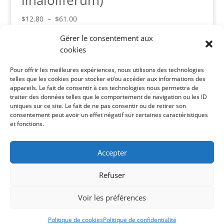
linaloliferum)
Plage
$
12.80
–
$
61.00
de
Gérer le consentement aux
prix :
cookies
$12.80
Panier
à
Pour offrir les meilleures expériences, nous utilisons des technologies
Votre panier est vide.
$61.00
telles que les cookies pour stocker et/ou accéder aux informations des
appareils. Le fait de consentir à ces technologies nous permettra de
Catégories de produits
traiter des données telles que le comportement de navigation ou les ID
uniques sur ce site. Le fait de ne pas consentir ou de retirer son
Toute la boutique
×
consentement peut avoir un effet négatif sur certaines caractéristiques
et fonctions.
Recherche de produits
Accepter
Recherche
Recherche
pour :
Refuser
Voir les préférences
Complice Web 2020
Politique de cookies
Politique de confidentialité