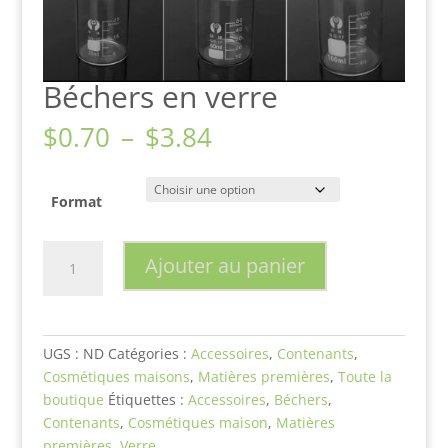
Béchers en verre
Plage
$
0.70
–
$
3.84
de
prix :
$0.70
Format
à
$3.84
quantité
Ajouter au panier
de
Béchers
en
verre
UGS :
ND
Catégories :
Accessoires
,
Contenants
,
Cosmétiques maisons
,
Matières premières
,
Toute la
boutique
Étiquettes :
Accessoires
,
Béchers
,
Contenants
,
Cosmétiques maison
,
Matières
premières
,
Verre