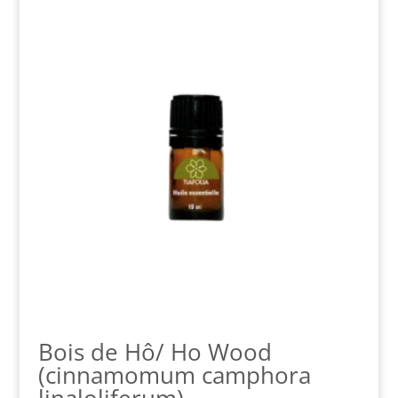
$6.99
à
$24.99
Bois de Hô/ Ho Wood
(cinnamomum camphora