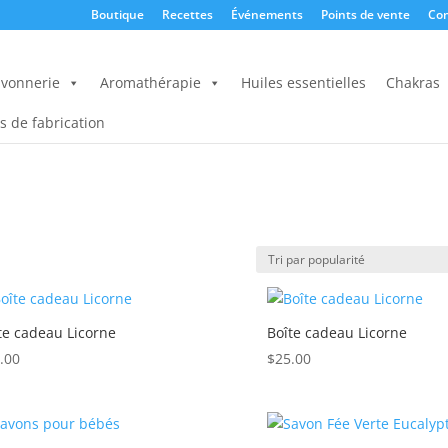
Boutique
Recettes
Événements
Points de vente
Con
vonnerie
Aromathérapie
Huiles essentielles
Chakras
s de fabrication
te cadeau Licorne
Boîte cadeau Licorne
.00
$
25.00