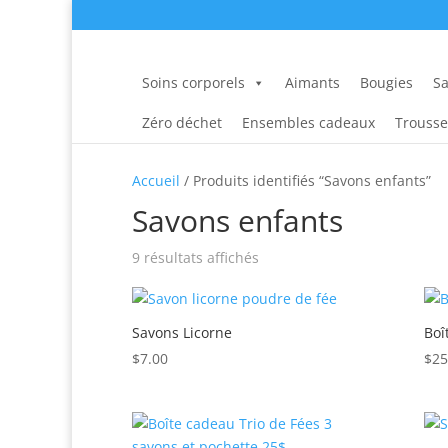
Soins corporels
Aimants
Bougies
Sa
Zéro déchet
Ensembles cadeaux
Trousse
Accueil
/ Produits identifiés “Savons enfants”
Savons enfants
Trié
9 résultats affichés
par
popularité
Savons Licorne
Boî
$
7.00
$
25