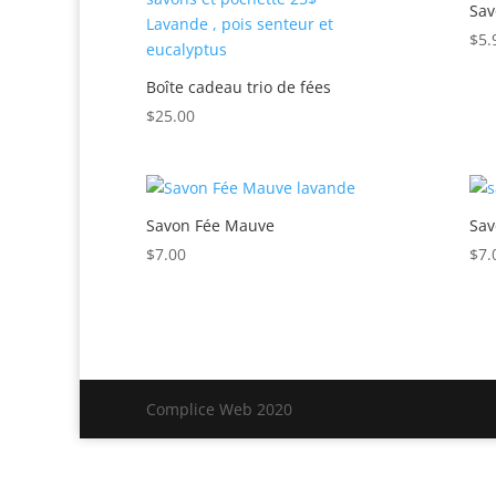
Sav
$
5.
Boîte cadeau trio de fées
$
25.00
Savon Fée Mauve
Sav
$
7.00
$
7.
Complice Web 2020