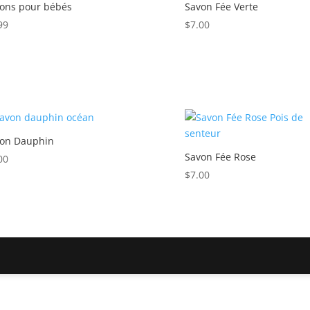
ons pour bébés
Savon Fée Verte
99
$
7.00
on Dauphin
Savon Fée Rose
00
$
7.00