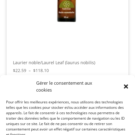
Laurier noble/Laurel Leaf (laurus nobilis)
Plage
$
22.59
–
$
118.10
de
Gérer le consentement aux
prix :
cookies
$22.59
Panier
à
Pour offrir les meilleures expériences, nous utilisons des technologies
Votre panier est vide.
$118.10
telles que les cookies pour stocker et/ou accéder aux informations des
appareils. Le fait de consentir à ces technologies nous permettra de
Catégories de produits
traiter des données telles que le comportement de navigation ou les ID
uniques sur ce site. Le fait de ne pas consentir ou de retirer son
consentement peut avoir un effet négatif sur certaines caractéristiques
et fonctions.