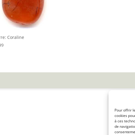
rre: Coraline
99
Pour offrir 
cookies pour
à ces techn
de navigatio
consentement