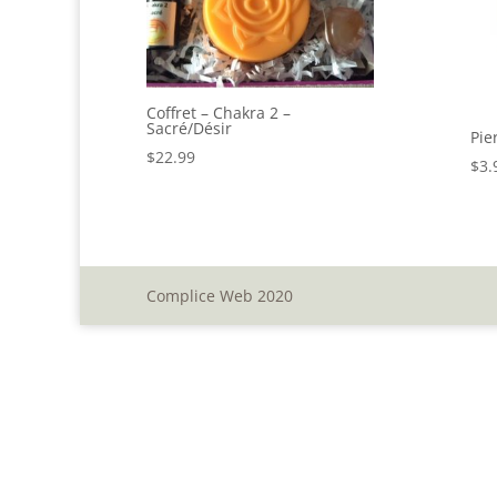
Coffret – Chakra 2 –
Sacré/Désir
Pie
$
22.99
$
3.
Complice Web 2020