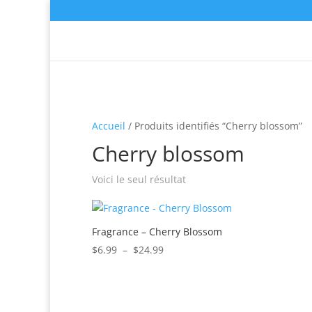
Accueil
/ Produits identifiés “Cherry blossom”
Cherry blossom
Voici le seul résultat
Fragrance – Cherry Blossom
Plage
$
6.99
–
$
24.99
de
prix :
$6.99