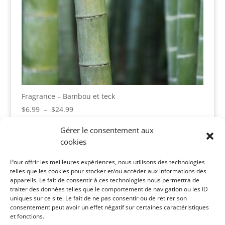
Fragrance – Bambou et teck
Plage
$
6.99
–
$
24.99
de
Gérer le consentement aux
prix :
cookies
$6.99
Panier
à
Pour offrir les meilleures expériences, nous utilisons des technologies
Votre panier est vide.
$24.99
telles que les cookies pour stocker et/ou accéder aux informations des
appareils. Le fait de consentir à ces technologies nous permettra de
Catégories de produits
traiter des données telles que le comportement de navigation ou les ID
uniques sur ce site. Le fait de ne pas consentir ou de retirer son
consentement peut avoir un effet négatif sur certaines caractéristiques
et fonctions.