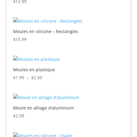
$
12.99
Moules en silicone – Rectangles
$
15.99
Moules en plastique
Plage
$
1.99
–
$
2.50
de
prix :
$1.99
à
Moule en alliage d’aluminium
$2.50
$
2.99