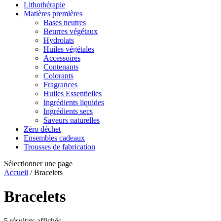
Lithothérapie
Matières premières
Bases neutres
Beurres végétaux
Hydrolats
Huiles végétales
Accessoires
Contenants
Colorants
Fragrances
Huiles Essentielles
Ingrédients liquides
Ingrédients secs
Saveurs naturelles
Zéro déchet
Ensembles cadeaux
Trousses de fabrication
Sélectionner une page
Accueil
/ Bracelets
Bracelets
Trié
5 résultats affichés